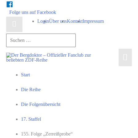
Zum
Folge uns auf Facebook
Inhalt
Login
Über uns
Kontakt
Impressum
Above
springen
Header
Suchen …
Hau
Start
Die Reihe
Die Folgenübersicht
17. Staffel
155. Folge „Zerreißprobe“