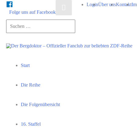
Zum
Login
Über uns
Kontakt
Im
Above
Folge uns auf Facebook
Inhalt
Header
springen
Suchen …
Start
Die Reihe
Die Folgenübersicht
16. Staffel